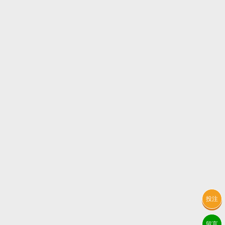
投注
留言