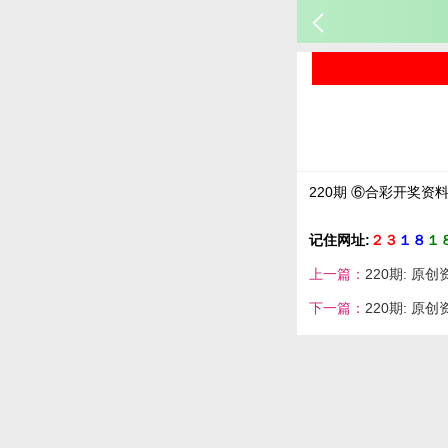
220期 ⑥合彩开奖资料
记住网址:
２３
１８
１
上一篇：
220期: 
下一篇：
220期: 